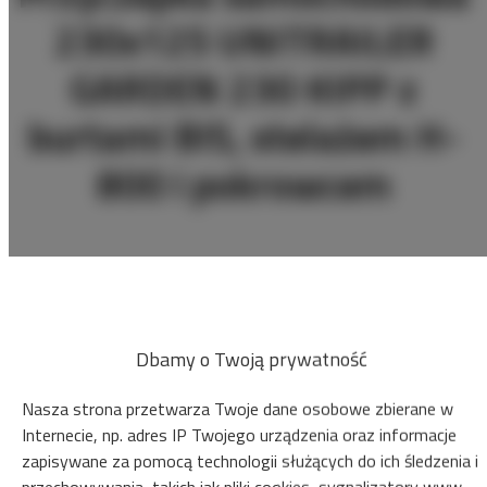
230x125 UNITRAILER
GARDEN 230 KIPP z
burtami BIS, stelażem H-
800 i pokrowcem
40.00 zł
od
ZAREZERWUJ
Dbamy o Twoją prywatność
Sprawdź dostępność
Nasza strona przetwarza Twoje dane osobowe zbierane w
Zobacz cennik
Internecie, np. adres IP Twojego urządzenia oraz informacje
zapisywane za pomocą technologii służących do ich śledzenia i
przechowywania, takich jak pliki cookies, sygnalizatory www