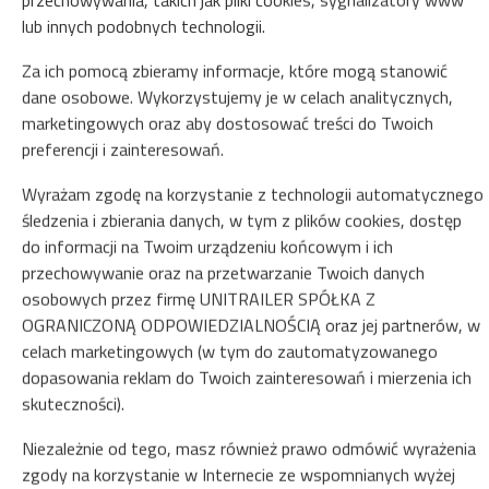
Gwarancja najniższej ceny przyczep tylko na naszej stronie www
lub innych podobnych technologii.
Natychmiastowe potwierdzenie rezerwacji (płatność online)
Za ich pomocą zbieramy informacje, które mogą stanowić
dane osobowe. Wykorzystujemy je w celach analitycznych,
Gwarantujemy pełne bezpieczeństwo transakcji
marketingowych oraz aby dostosować treści do Twoich
preferencji i zainteresowań.
Wyrażam zgodę na korzystanie z technologii automatycznego
śledzenia i zbierania danych, w tym z plików cookies, dostęp
do informacji na Twoim urządzeniu końcowym i ich
przechowywanie oraz na przetwarzanie Twoich danych
osobowych przez firmę UNITRAILER SPÓŁKA Z
OGRANICZONĄ ODPOWIEDZIALNOŚCIĄ oraz jej partnerów, w
celach marketingowych (w tym do zautomatyzowanego
dopasowania reklam do Twoich zainteresowań i mierzenia ich
skuteczności).
Niezależnie od tego, masz również prawo odmówić wyrażenia
zgody na korzystanie w Internecie ze wspomnianych wyżej