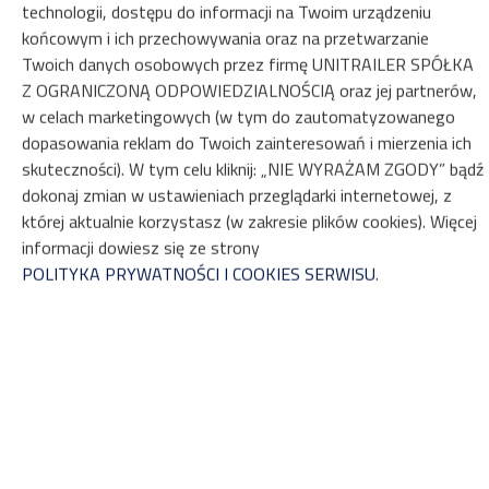
technologii, dostępu do informacji na Twoim urządzeniu
końcowym i ich przechowywania oraz na przetwarzanie
Twoich danych osobowych przez firmę UNITRAILER SPÓŁKA
Z OGRANICZONĄ ODPOWIEDZIALNOŚCIĄ oraz jej partnerów,
w celach marketingowych (w tym do zautomatyzowanego
ZOBACZ NA MAPIE
dopasowania reklam do Twoich zainteresowań i mierzenia ich
skuteczności). W tym celu kliknij: „NIE WYRAŻAM ZGODY” bądź
ZAREZERWUJ
dokonaj zmian w ustawieniach przeglądarki internetowej, z
której aktualnie korzystasz (w zakresie plików cookies). Więcej
informacji dowiesz się ze strony
Właściwości
POLITYKA PRYWATNOŚCI I COOKIES SERWISU
.
Przyczepa na wynajem
ZASADY I OPŁATY
OPCJE DODATKOWE