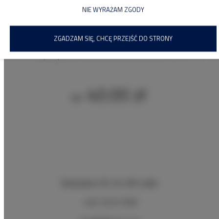
NIE WYRAŻAM ZGODY
ZGADZAM SIĘ, CHCĘ PRZEJŚĆ DO STRONY
Przyczepa samochodowa dwuosiowa 300X150
40.00 zł
Od
Budowlana 30
, 20-469 Lublin
+48 732221908