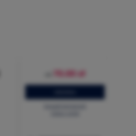
70.00 zł
od
ZAREZERWUJ
Sprawdź dostępność
Zobacz cennik