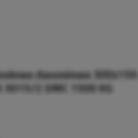
hodowa dwuosiowa 300x150
S 3015/2 DMC 1500 KG