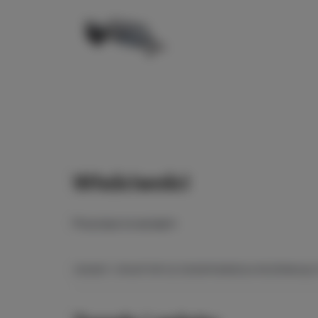
Właściwości
Przyczepa na wynajem
ZASADY I OPŁATY
OPCJE DODATKOWE
DLA REZERWUJĄC