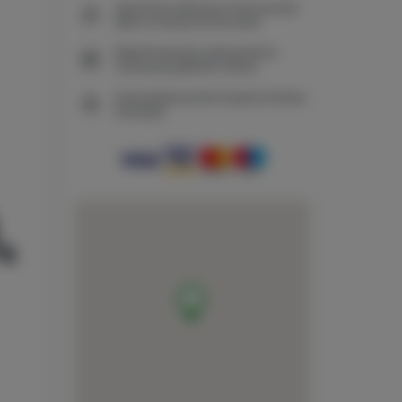
Gwarancja najniższej ceny przyczep
tylko na naszej stronie www
Natychmiastowe potwierdzenie
rezerwacji (płatność online)
Gwarantujemy pełne bezpieczeństwo
transakcji