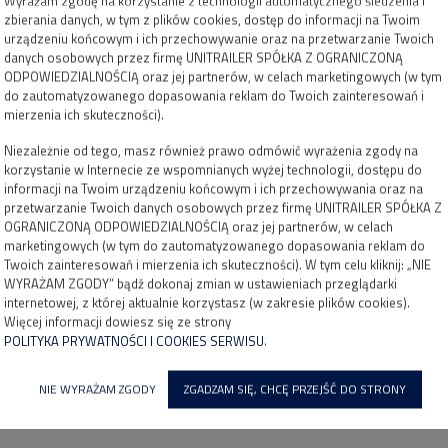
Wyrażam zgodę na korzystanie z technologii automatycznego śledzenia i
zbierania danych, w tym z plików cookies, dostęp do informacji na Twoim
urządzeniu końcowym i ich przechowywanie oraz na przetwarzanie Twoich
danych osobowych przez firmę UNITRAILER SPÓŁKA Z OGRANICZONĄ
ODPOWIEDZIALNOŚCIĄ oraz jej partnerów, w celach marketingowych (w tym
do zautomatyzowanego dopasowania reklam do Twoich zainteresowań i
mierzenia ich skuteczności).
Niezależnie od tego, masz również prawo odmówić wyrażenia zgody na
korzystanie w Internecie ze wspomnianych wyżej technologii, dostępu do
informacji na Twoim urządzeniu końcowym i ich przechowywania oraz na
przetwarzanie Twoich danych osobowych przez firmę UNITRAILER SPÓŁKA Z
OGRANICZONĄ ODPOWIEDZIALNOŚCIĄ oraz jej partnerów, w celach
marketingowych (w tym do zautomatyzowanego dopasowania reklam do
Twoich zainteresowań i mierzenia ich skuteczności). W tym celu kliknij: „NIE
WYRAŻAM ZGODY” bądź dokonaj zmian w ustawieniach przeglądarki
internetowej, z której aktualnie korzystasz (w zakresie plików cookies).
Więcej informacji dowiesz się ze strony
POLITYKA PRYWATNOŚCI I COOKIES SERWISU
.
NIE WYRAŻAM ZGODY
ZGADZAM SIĘ, CHCĘ PRZEJŚĆ DO STRONY