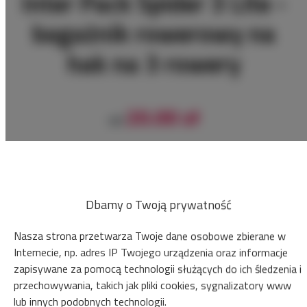
Inter Pack Spider 3 Lite -
bagażnik rowerowy na
hak na 3 rowery
20.00 zł
od
ZAREZERWUJ
Sprawdź dostępność
Dbamy o Twoją prywatność
Zobacz cennik
Nasza strona przetwarza Twoje dane osobowe zbierane w
Internecie, np. adres IP Twojego urządzenia oraz informacje
Gwarancja najniższej ceny przyczep tylko na naszej stronie www
zapisywane za pomocą technologii służących do ich śledzenia i
przechowywania, takich jak pliki cookies, sygnalizatory www
Natychmiastowe potwierdzenie rezerwacji (płatność online)
lub innych podobnych technologii.