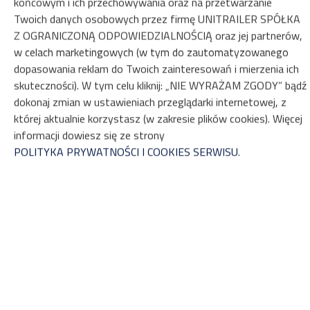
końcowym i ich przechowywania oraz na przetwarzanie
Twoich danych osobowych przez firmę UNITRAILER SPÓŁKA
ZOBACZ NA MAPIE
Z OGRANICZONĄ ODPOWIEDZIALNOŚCIĄ oraz jej partnerów,
w celach marketingowych (w tym do zautomatyzowanego
ZAREZERWUJ
dopasowania reklam do Twoich zainteresowań i mierzenia ich
skuteczności). W tym celu kliknij: „NIE WYRAŻAM ZGODY” bądź
dokonaj zmian w ustawieniach przeglądarki internetowej, z
Właściwości
której aktualnie korzystasz (w zakresie plików cookies). Więcej
informacji dowiesz się ze strony
POLITYKA PRYWATNOŚCI I COOKIES SERWISU
.
Przyczepa na wynajem
ZASADY I OPŁATY
OPCJE DODATKOWE
DLA REZERWUJĄCYCH