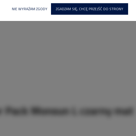
NIE WYRAŻAM ZGODY
ZGADZAM SIĘ, CHCĘ PRZEJŚĆ DO STRONY
r Pack Monsun L czarny mat