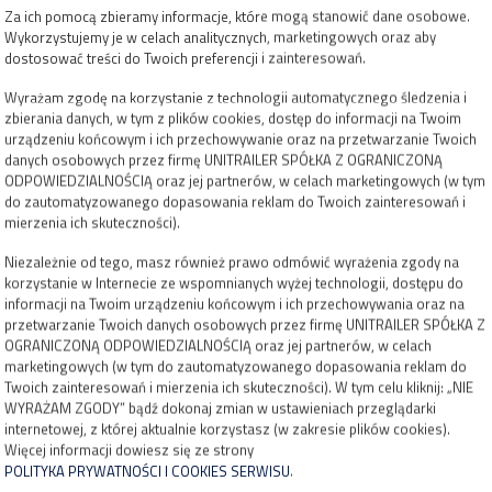
Za ich pomocą zbieramy informacje, które mogą stanowić dane osobowe.
Wykorzystujemy je w celach analitycznych, marketingowych oraz aby
dostosować treści do Twoich preferencji i zainteresowań.
Wyrażam zgodę na korzystanie z technologii automatycznego śledzenia i
zbierania danych, w tym z plików cookies, dostęp do informacji na Twoim
urządzeniu końcowym i ich przechowywanie oraz na przetwarzanie Twoich
danych osobowych przez firmę UNITRAILER SPÓŁKA Z OGRANICZONĄ
ODPOWIEDZIALNOŚCIĄ oraz jej partnerów, w celach marketingowych (w tym
do zautomatyzowanego dopasowania reklam do Twoich zainteresowań i
mierzenia ich skuteczności).
Niezależnie od tego, masz również prawo odmówić wyrażenia zgody na
korzystanie w Internecie ze wspomnianych wyżej technologii, dostępu do
informacji na Twoim urządzeniu końcowym i ich przechowywania oraz na
przetwarzanie Twoich danych osobowych przez firmę UNITRAILER SPÓŁKA Z
OGRANICZONĄ ODPOWIEDZIALNOŚCIĄ oraz jej partnerów, w celach
marketingowych (w tym do zautomatyzowanego dopasowania reklam do
Twoich zainteresowań i mierzenia ich skuteczności). W tym celu kliknij: „NIE
WYRAŻAM ZGODY” bądź dokonaj zmian w ustawieniach przeglądarki
internetowej, z której aktualnie korzystasz (w zakresie plików cookies).
Więcej informacji dowiesz się ze strony
POLITYKA PRYWATNOŚCI I COOKIES SERWISU
.