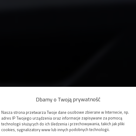
Dbamy o Twoją prywatność
Nasza strona przetwarza Twoje dane osobowe zbierane w Internecie, np.
adres IP Twojego urządzenia oraz informacje zapisywane za pomocą
technologii służących do ich śledzenia i przechowywania, takich jak pliki
cookies, sygnalizatory www lub innych podobnych technologii.