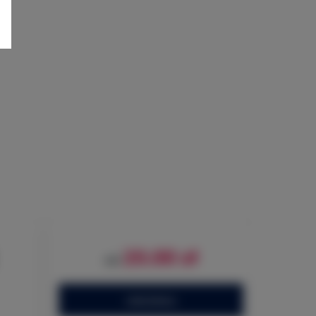
20.00 zł
od
ZAREZERWUJ