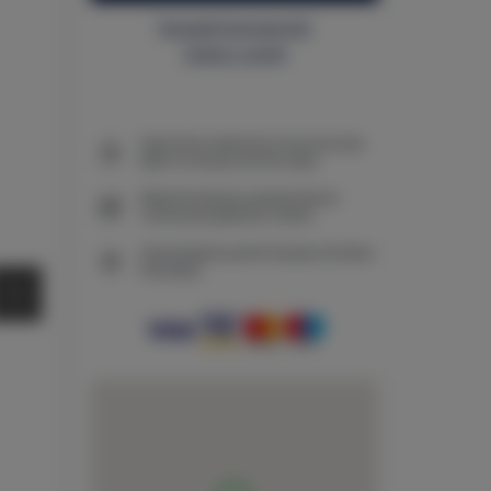
Sprawdź dostępność
Zobacz cennik
Gwarancja najniższej ceny przyczep
tylko na naszej stronie www
Natychmiastowe potwierdzenie
rezerwacji (płatność online)
Gwarantujemy pełne bezpieczeństwo
transakcji