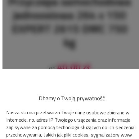
Przyczepa samochodowa
jednoosiowa 264 x 150
EXPERT 2615 DMC 750
kg
40.00 zł
od
ZAREZERWUJ
Dbamy o Twoją prywatność
Sprawdź dostępność
Zobacz cennik
Nasza strona przetwarza Twoje dane osobowe zbierane w
Internecie, np. adres IP Twojego urządzenia oraz informacje
zapisywane za pomocą technologii służących do ich śledzenia i
Gwarancja najniższej ceny przyczep tylko na naszej stronie www
przechowywania, takich jak pliki cookies, sygnalizatory www