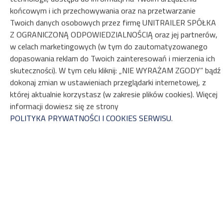
końcowym i ich przechowywania oraz na przetwarzanie
Twoich danych osobowych przez firmę UNITRAILER SPÓŁKA
Z OGRANICZONĄ ODPOWIEDZIALNOŚCIĄ oraz jej partnerów,
ZOBACZ NA MAPIE
w celach marketingowych (w tym do zautomatyzowanego
dopasowania reklam do Twoich zainteresowań i mierzenia ich
ZAREZERWUJ
skuteczności). W tym celu kliknij: „NIE WYRAŻAM ZGODY” bądź
dokonaj zmian w ustawieniach przeglądarki internetowej, z
której aktualnie korzystasz (w zakresie plików cookies). Więcej
Właściwości
informacji dowiesz się ze strony
POLITYKA PRYWATNOŚCI I COOKIES SERWISU
.
Przyczepa na wynajem
ZASADY I OPŁATY
OPCJE DODATKOWE