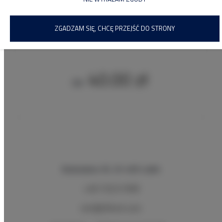
ZGADZAM SIĘ, CHCĘ PRZEJŚĆ DO STRONY
Przyczepa samochodowa dwuosiowa 300X150
40.00 zł
Od
Budowlana 30
, 20-469 Lublin
+48 732221908
rent@30rent.com