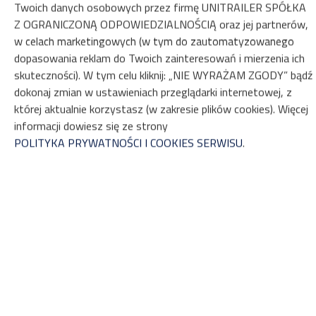
ZOBACZ NA MAPIE
Twoich danych osobowych przez firmę UNITRAILER SPÓŁKA
Z OGRANICZONĄ ODPOWIEDZIALNOŚCIĄ oraz jej partnerów,
ZAREZERWUJ
w celach marketingowych (w tym do zautomatyzowanego
dopasowania reklam do Twoich zainteresowań i mierzenia ich
skuteczności). W tym celu kliknij: „NIE WYRAŻAM ZGODY” bądź
Właściwości
dokonaj zmian w ustawieniach przeglądarki internetowej, z
której aktualnie korzystasz (w zakresie plików cookies). Więcej
informacji dowiesz się ze strony
Przyczepa na wynajem
POLITYKA PRYWATNOŚCI I COOKIES SERWISU
.
ZASADY I OPŁATY
OPCJE DODATKOWE
DLA REZERWUJĄCYCH