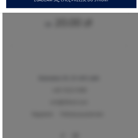
20.00 zł
Od
Budowlana 30
, 20-469 Lublin
+48 732221908
rent@30rent.com
Regulamin
Polityka prywatności