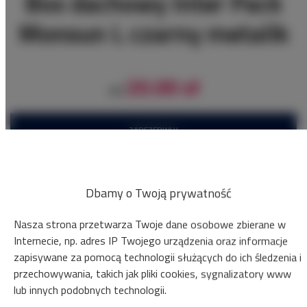
Box dachowy Inter Pack
Monsun L czarny metalik
20.00 zł
od
ZAREZERWUJ
Sprawdź dostępność
Zobacz cennik
Dbamy o Twoją prywatność
Nasza strona przetwarza Twoje dane osobowe zbierane w
Gwarancja najniższej ceny przyczep tylko na naszej stronie www
Internecie, np. adres IP Twojego urządzenia oraz informacje
zapisywane za pomocą technologii służących do ich śledzenia i
Natychmiastowe potwierdzenie rezerwacji (płatność online)
przechowywania, takich jak pliki cookies, sygnalizatory www
lub innych podobnych technologii.
Gwarantujemy pełne bezpieczeństwo transakcji